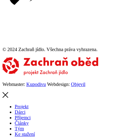
© 2024 Zachraň jídlo. Všechna práva vyhrazena.
Webmaster:
Kupodivu
Webdesign:
Objevil
Projekt
Dárci
Příjemci
Články
Tým
Ke stažení