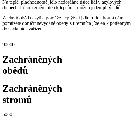
Na teplé, plnohodnotné jídlo nedosáhne tisíce lidí v azylových
domech. Přitom změnit den k lepšímu, může i jeden plný talíř.
Zachraň oběd nasytí a pomůže neplýtvat jídlem. Její koupí nám
pomůžete doručit nevydané obědy z firemních jídelen k potřebným
do sociálních zařízení.
90000
Zachráněných
obědů
Zachráněných
stromů
5000