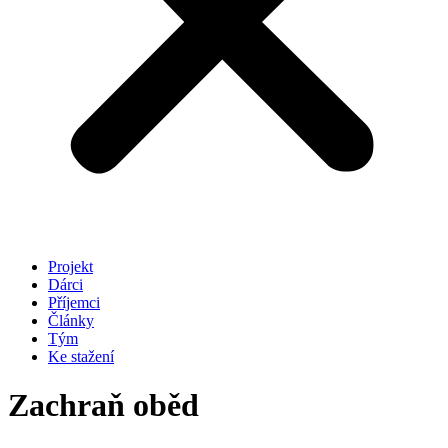
Projekt
Dárci
Příjemci
Články
Tým
Ke stažení
Zachraň oběd